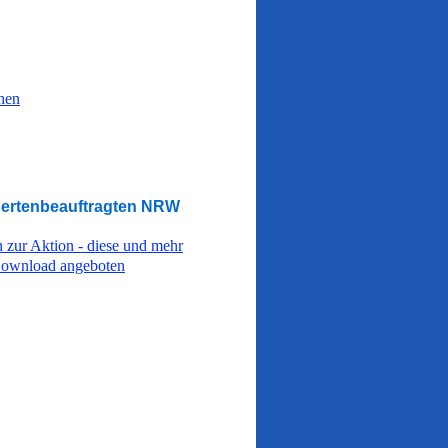
hen
ertenbeauftragten NRW
n zur Aktion - diese und mehr
Download angeboten