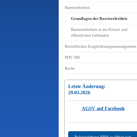
Barrierefreiheit
Grundlagen der Barrierefreiheit
Barrierrefreiheit in der Polizei und
öffentlichen Gebäuden
Betriebliches Eingliederungsmanangement
PDV 300
Recht
Letzte Änderung:
29.03.2026
AGSV auf Facebook
Polizeistiftung NRW es öffnet sich