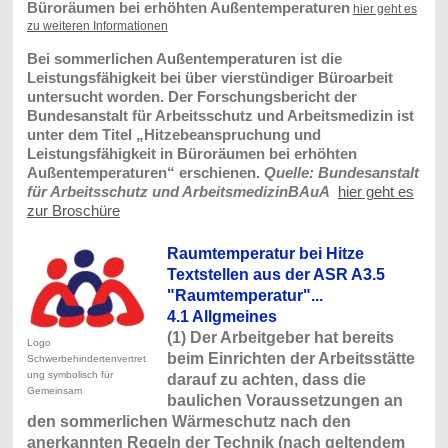
Büroräumen bei erhöhten Außentemperaturen
hier geht es
zu weiteren Informationen
Bei sommerlichen Außentemperaturen ist die
Leistungsfähigkeit bei über vierstündiger Büroarbeit
untersucht worden. Der Forschungsbericht der
Bundesanstalt für Arbeitsschutz und Arbeitsmedizin ist
unter dem Titel „Hitzebeanspruchung und
Leistungsfähigkeit in Büroräumen bei erhöhten
Außentemperaturen“ erschienen.
Quelle: Bundesanstalt
für Arbeitsschutz und ArbeitsmedizinBAuA
hier geht es
zur Broschüre
Raumtemperatur bei Hitze
Textstellen aus der ASR A3.5
"Raumtemperatur"...
4.1 Allgmeines
(1) Der Arbeitgeber hat bereits
Logo
beim Einrichten der Arbeitsstätte
Schwerbehindertenvertret
ung symbolisch für
darauf zu achten, dass die
Gemeinsam
baulichen Voraussetzungen an
den sommerlichen Wärmeschutz nach den
anerkannten Regeln der Technik (nach geltendem